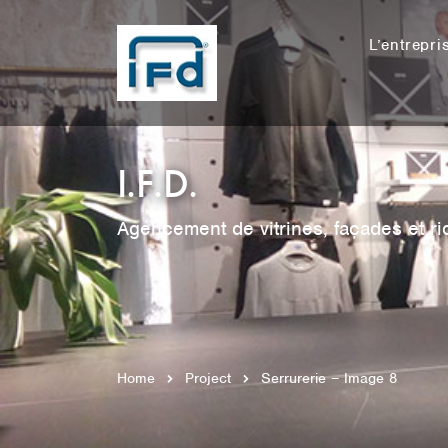
L’entrepri
I.F.D.
Agencement de vitrines, façades et ri
Home
Project
Serrurerie – Image 8