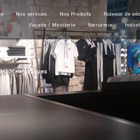
se
Nos services
Nos Produits
Rideaux de séc
Façade / Miroiterie
Serrurerie
Indust
deaux métalliques