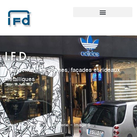
I.F.D.
Agencement de vitrines, façades et rideaux
métalliques
Home
Project
Serrurerie – Image 5