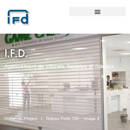
I.F.D.
Agencement de vitrines, façades et rideaux
métalliques
Home
Project
Rideau Perle 100 – Image 4