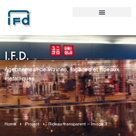
I.F.D.
Agencement de vitrines, façades et rideaux
métalliques
Home
Project
Rideau transparent – Image 3