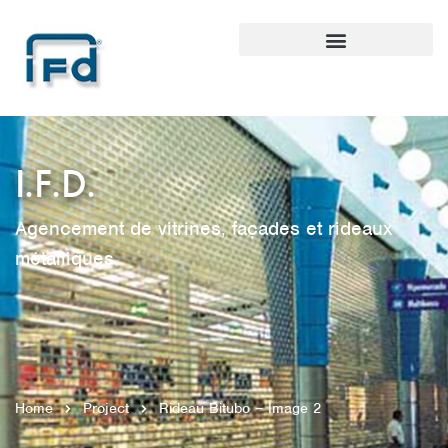
I.F.D.
Agencement de vitrines, façades et rideaux
métalliques
Home
Project
Rideau Bitubo – Image 2