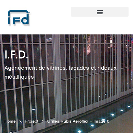
I.F.D.
Agencement de vitrines, façades et rideaux
métalliques
Home
Project
Grilles Rubis Aéroflex – Image 8