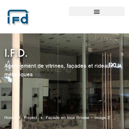
I.F.D.
Agencement de vitrines, façades et rideaux
métalliques
Home
Project
Façade en Inox Brosse – Image 2