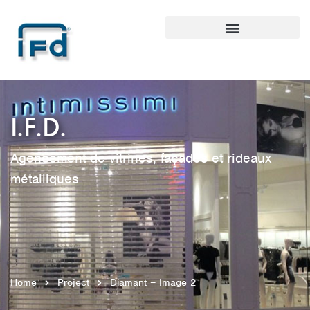
I.F.D.
Agencement de vitrines, façades et rideaux
métalliques
Home
Project
Diamant – Image 2