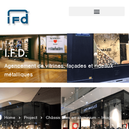
I.F.D.
Agencement de vitrines, façades et rideaux
métalliques
Home
Project
Châssis fixes en aluminium – Image 1